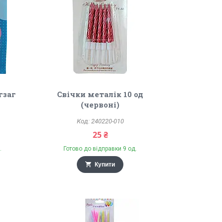
гзаг
Свічки металік 10 од
(червоні)
240220-010
25 ₴
.
Готово до відправки 9 од.
Купити