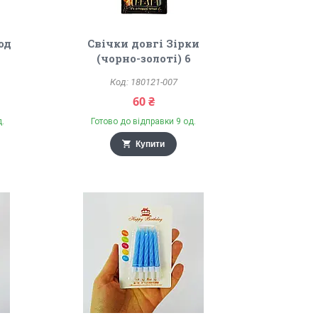
од
Свічки довгі Зірки
(чорно-золоті) 6
180121-007
60 ₴
д.
Готово до відправки 9 од.
Купити