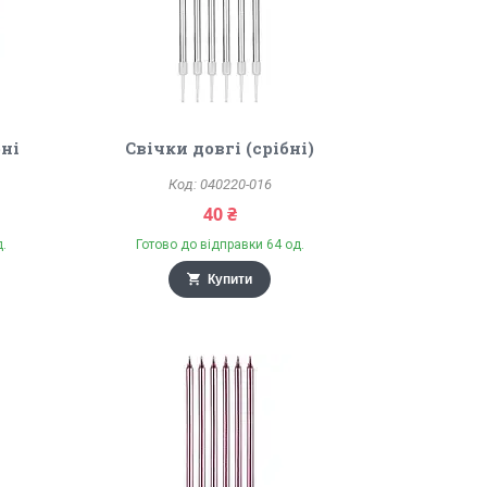
бні
Свічки довгі (срібні)
040220-016
40 ₴
д.
Готово до відправки 64 од.
Купити