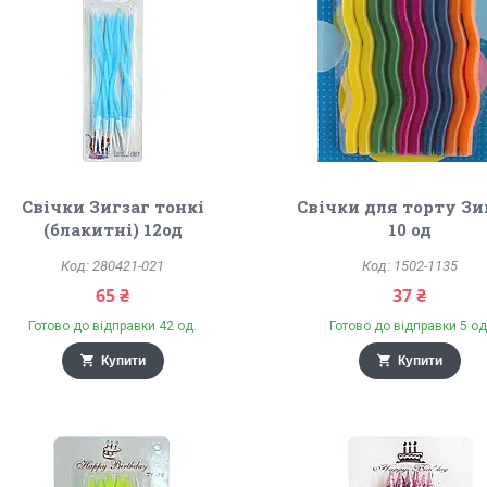
Свічки Зигзаг тонкі
Свічки для торту Зи
(блакитні) 12од
10 од
280421-021
1502-1135
65 ₴
37 ₴
Готово до відправки 42 од.
Готово до відправки 5 од
Купити
Купити