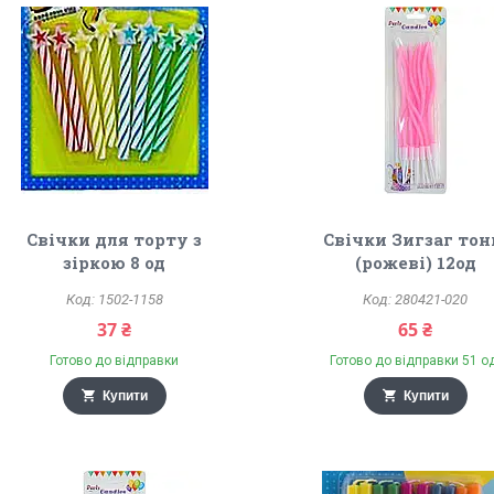
Свічки для торту з
Свічки Зигзаг тон
зіркою 8 од
(рожеві) 12од
1502-1158
280421-020
37 ₴
65 ₴
Готово до відправки
Готово до відправки 51 о
Купити
Купити