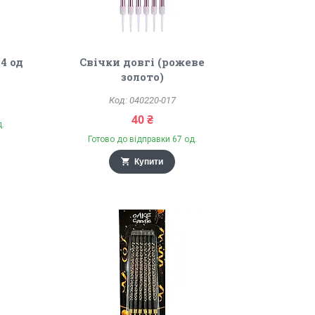
4 од
Свічки довгі (рожеве
золото)
040220-017
40 ₴
д.
Готово до відправки 67 од.
Купити