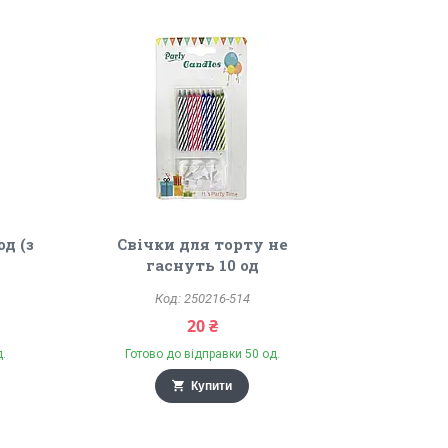
од (з
Свічки для торту не
гаснуть 10 од
250216-514
20 ₴
д.
Готово до відправки 50 од.
Купити