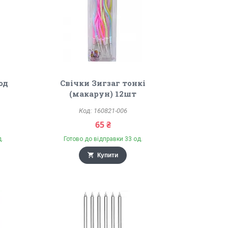
од
Свічки Зигзаг тонкі
(макарун) 12шт
160821-006
65 ₴
д.
Готово до відправки 33 од.
Купити