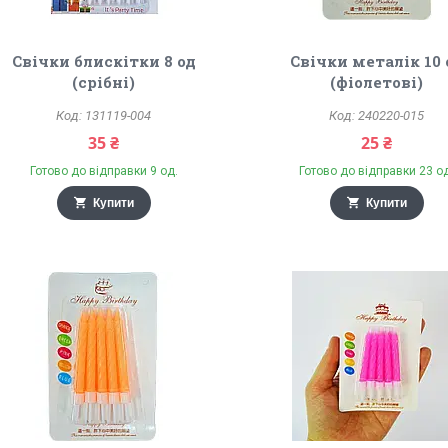
Свічки блискітки 8 од
Свічки металік 10 
(срібні)
(фіолетові)
131119-004
240220-015
35 ₴
25 ₴
Готово до відправки 9 од.
Готово до відправки 23 о
Купити
Купити