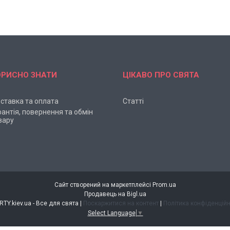
ОРИСНО ЗНАТИ
ЦІКАВО ПРО СВЯТА
ставка та оплата
Статті
рантія, повернення та обмін
вару
Сайт створений на маркетплейсі
Prom.ua
Продавець на Bigl.ua
4PARTY.kiev.ua - Все для свята |
Поскаржитися на контент
|
Політика конфіденційн
Select Language
▼