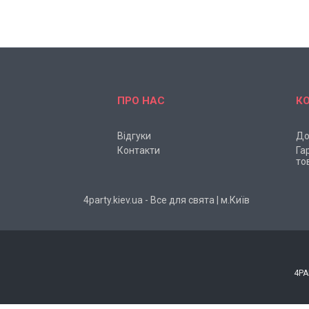
ПРО НАС
К
Відгуки
До
Контакти
Га
то
4party.kiev.ua - Все для свята | м.Київ