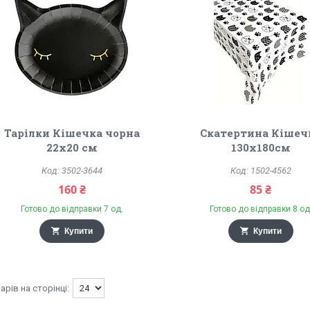
Тарілки Кішечка чорна
Скатертина Кішеч
22х20 см
130х180см
3502-3644
1502-4562
160 ₴
85 ₴
Готово до відправки 7 од.
Готово до відправки 8 од
Купити
Купити