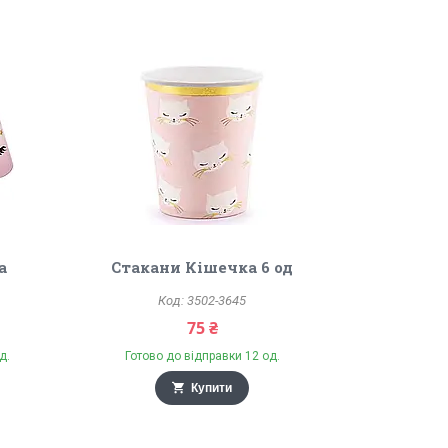
а
Стакани Кішечка 6 од
3502-3645
75 ₴
д.
Готово до відправки 12 од.
Купити