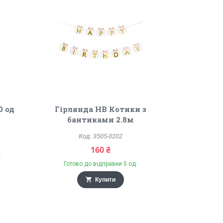
0 од
Гірлянда HB Котики з
бантиками 2.8м
3505-0202
160 ₴
.
Готово до відправки 5 од.
Купити