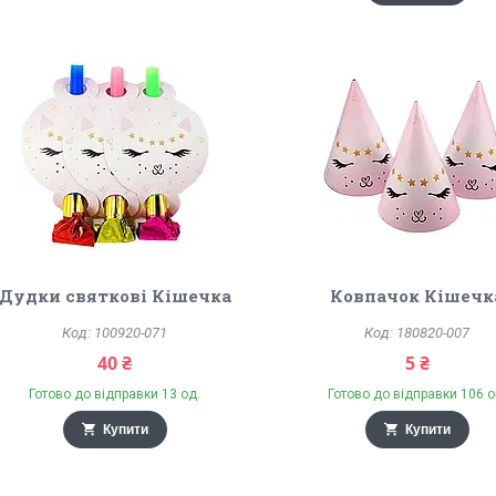
Дудки святкові Кішечка
Ковпачок Кішечк
100920-071
180820-007
40 ₴
5 ₴
Готово до відправки 13 од.
Готово до відправки 106 о
Купити
Купити