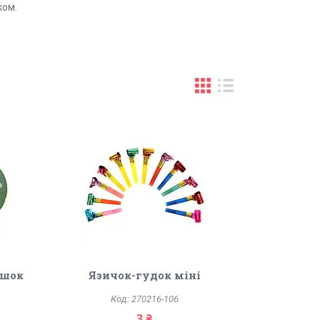
ком.
ошок
Язичок-гудок міні
270216-106
3 ₴