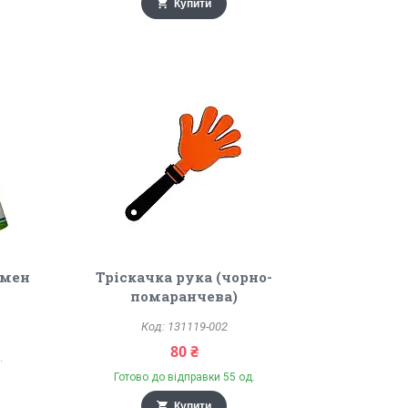
Купити
 мен
Тріскачка рука (чорно-
помаранчева)
131119-002
80 ₴
.
Готово до відправки 55 од.
Купити