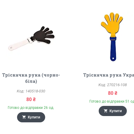
Тріскачка рука (чорно-
Тріскачка рука Укр
біла)
270216-108
140518-030
80 ₴
80 ₴
Готово до відправки 51 о
Готово до відправки 26 од.
Купити
Купити