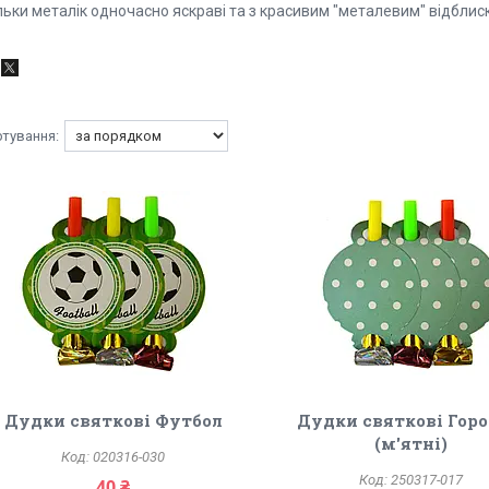
льки металік одночасно яскраві та з красивим "металевим" відблис
Дудки святкові Футбол
Дудки святкові Гор
(м'ятні)
020316-030
250317-017
40 ₴