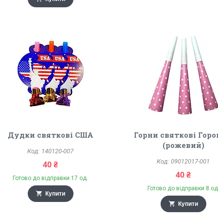
Дудки святкові США
Горни святкові Гор
(рожевий)
140120-007
09012017-001
40 ₴
40 ₴
Готово до відправки 17 од.
Готово до відправки 8 од
Купити
Купити