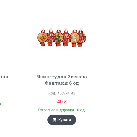
аїна
Язик-гудок Зимова
Фантазія 6 од
1501-4143
40 ₴
д.
Готово до відправки 10 од.
Купити