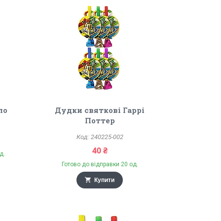
ло
Дудки святкові Гаррі
Поттер
240225-002
40 ₴
д.
Готово до відправки 20 од.
Купити