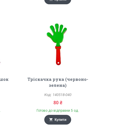
ошок
Тріскачка рука (червоно-
зелена)
140518-040
80 ₴
.
Готово до відправки 5 од.
Купити