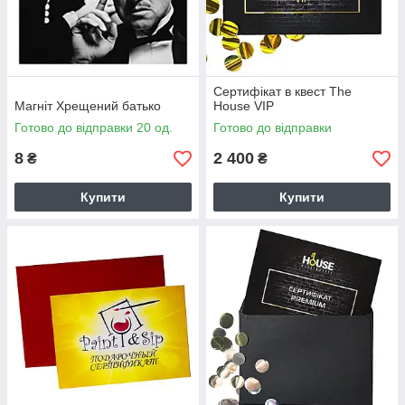
Сертифікат в квест The
Магніт Хрещений батько
House VIP
Готово до відправки 20 од.
Готово до відправки
8
2 400
₴
₴
Купити
Купити