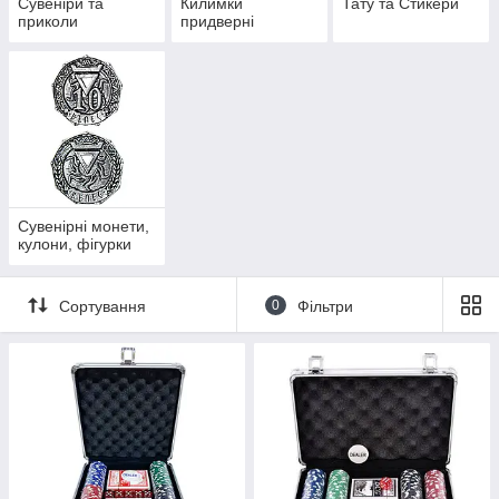
Сувеніри та
Килимки
Тату та Стикери
приколи
придверні
Сувенірні монети,
кулони, фігурки
Сортування
0
Фільтри