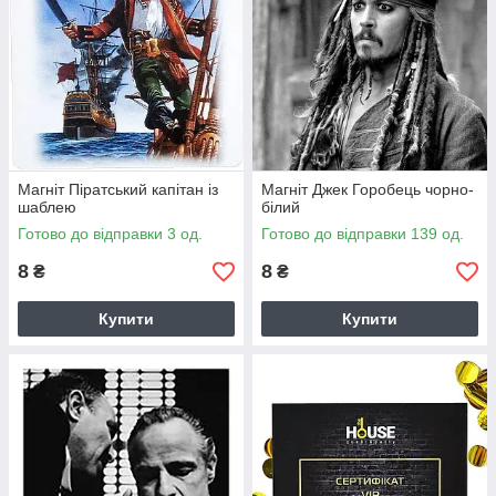
Магніт Піратський капітан із
Магніт Джек Горобець чорно-
шаблею
білий
Готово до відправки 3 од.
Готово до відправки 139 од.
8
8
₴
₴
Купити
Купити