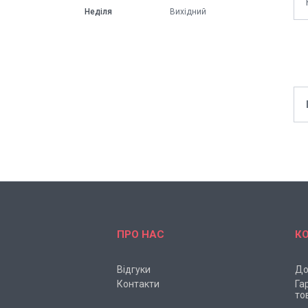
Неділя
Вихідний
ПРО НАС
К
Відгуки
До
Контакти
Га
то