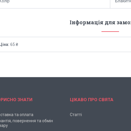
Колір
Блакит
Інформація для зам
Ціна:
65 ₴
ОРИСНО ЗНАТИ
ЦІКАВО ПРО СВЯТА
ставка та оплата
Статті
рантія, повернення та обмін
вару