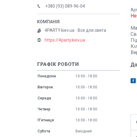
+380 (93) 089-96-04
Ар
Не
Ма
4PARTY.kiev.ua - Все для свята
Св
Пі
https://4party.kiev.ua
Кі
Ви
ГРАФІК РОБОТИ
До
Понеділок
10:00
18:00
Вівторок
10:00
18:00
Середа
10:00
18:00
Четвер
10:00
18:00
Пʼятниця
10:00
18:00
Субота
Вихідний