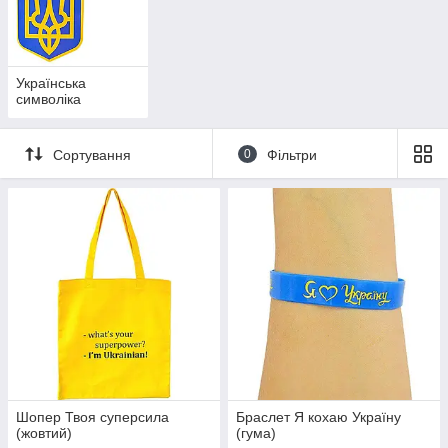
Українська
символіка
Сортування
0
Фільтри
Шопер Твоя суперсила
Браслет Я кохаю Україну
(жовтий)
(гума)