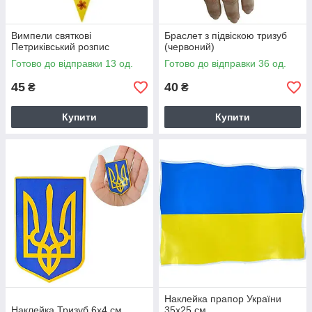
Вимпели святкові
Браслет з підвіскою тризуб
Петриківський розпис
(червоний)
Готово до відправки 13 од.
Готово до відправки 36 од.
45
40
₴
₴
Купити
Купити
Наклейка прапор України
Наклейка Тризуб 6х4 см
35х25 см