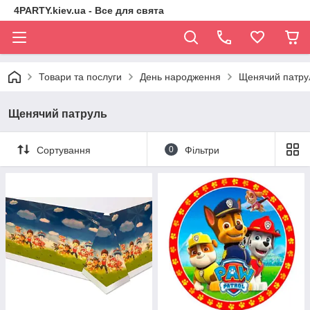
4PARTY.kiev.ua - Все для свята
Товари та послуги
День народження
Щенячий патру
Щенячий патруль
Сортування
0
Фільтри