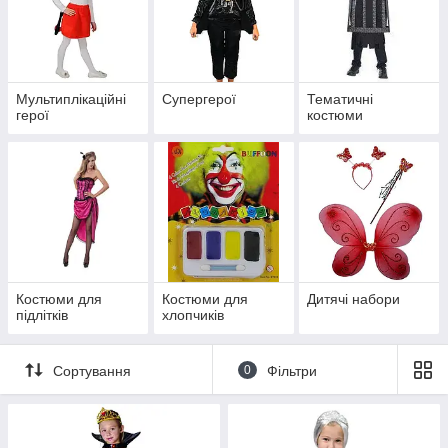
Мультиплікаційні
Супергерої
Тематичні
герої
костюми
Костюми для
Костюми для
Дитячі набори
підлітків
хлопчиків
Сортування
0
Фільтри