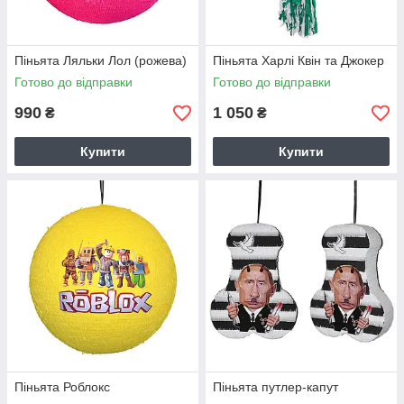
Піньята Ляльки Лол (рожева)
Піньята Харлі Квін та Джокер
Готово до відправки
Готово до відправки
990
1 050
₴
₴
Купити
Купити
Піньята Роблокс
Піньята путлер-капут