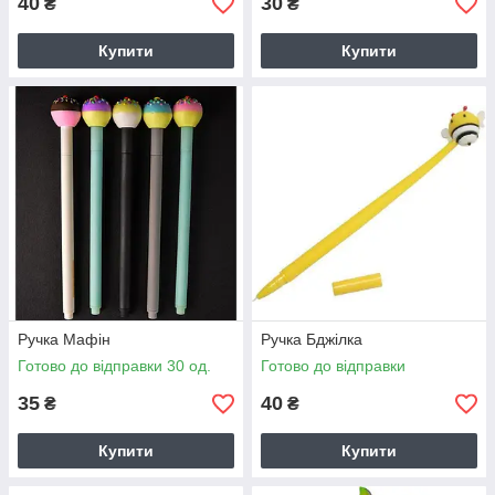
40
30
₴
₴
Купити
Купити
Ручка Мафін
Ручка Бджілка
Готово до відправки 30 од.
Готово до відправки
35
40
₴
₴
Купити
Купити