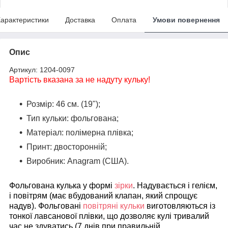
арактеристики
Доставка
Оплата
Умови повернення
Опис
Артикул: 1204-0097
Вартість вказана за не надуту кульку!
Розмір: 46 см. (19");
Тип кульки: фольгована;
Матеріал: полімерна плівка;
Принт: двосторонній;
Виробник: Anagram (США)
.
Фольгована кулька у формі
зірки
. Надувається і гелієм,
і повітрям (має вбудований клапан, який спрощує
надув). Фольговані
повітряні кульки
виготовляються із
тонкої лавсанової плівки, що дозволяє кулі тривалий
час не здуватись (7 днів при правильній