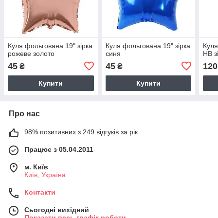
Куля фольгована 19" зірка
Куля фольгована 19" зірка
Куля
рожеве золото
синя
HB з
45
45
120
₴
₴
Купити
Купити
Про нас
98% позитивних з 249 відгуків за рік
Працює з 05.04.2011
м. Київ
Київ, Україна
Контакти
Сьогодні вихідний
Показати весь графік роботи