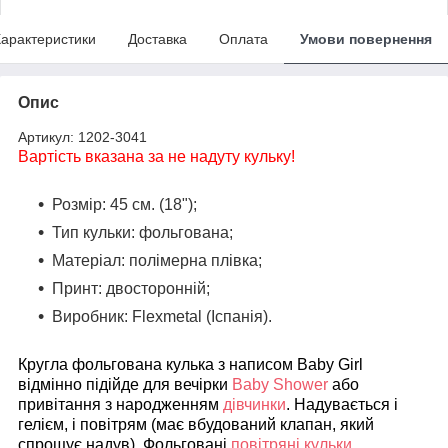
арактеристики
Доставка
Оплата
Умови повернення
Опис
Артикул: 1202-3041
Вартість вказана за не надуту кульку!
Розмір: 45 см. (18");
Тип кульки: фольгована;
Матеріал: полімерна плівка;
Принт: двосторонній;
Виробник: Flexmetal (Іспанія).
Кругла фольгована кулька з написом Baby Girl
відмінно підійде для вечірки
Baby Shower
або
привітання з народженням
дівчинки
. Надувається і
гелієм, і повітрям (має вбудований клапан, який
спрощує надув). Фольговані
повітряні кульки