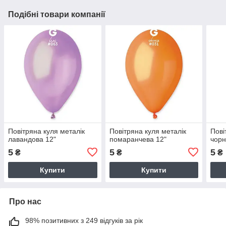
Подібні товари компанії
Повітряна куля металік
Повітряна куля металік
Пові
лавандова 12"
помаранчева 12"
чорн
5
5
5
₴
₴
₴
Купити
Купити
Про нас
98% позитивних з 249 відгуків за рік