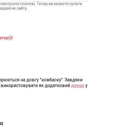
електронні платежі. Тепер ви можете купити
кидаючи сайту.
тної)!
ворюється на довгу "ковбаску". Завдяки
о використовувати як додатковий
декор
у
и