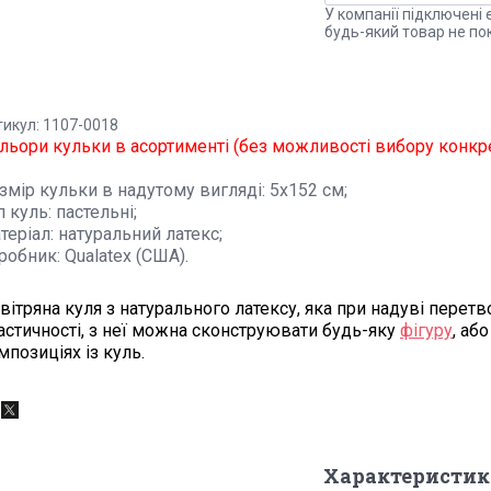
У компанії підключені 
будь-який товар не по
тикул: 1107-0018
льори кульки в асортименті (без можливості вибору конкре
змір кульки в надутому вигляді: 5х152 см;
п куль: пастельні;
теріал: натуральний латекс;
робник: Qualatex (США).
вітряна куля з натурального латексу, яка при надуві перет
астичності, з неї можна сконструювати будь-яку
фігуру
, аб
мпозиціях із куль
.
Характеристик