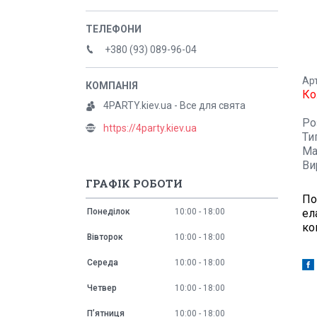
+380 (93) 089-96-04
Ар
Ко
4PARTY.kiev.ua - Все для свята
Ро
https://4party.kiev.ua
Ти
Ма
Ви
ГРАФІК РОБОТИ
По
ел
Понеділок
10:00
18:00
ко
Вівторок
10:00
18:00
Середа
10:00
18:00
Четвер
10:00
18:00
Пʼятниця
10:00
18:00