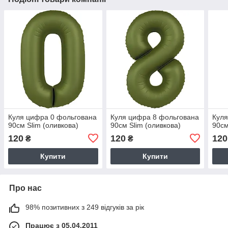
Куля цифра 0 фольгована
Куля цифра 8 фольгована
Куля
90см Slim (оливкова)
90см Slim (оливкова)
90см
120
120
120
₴
₴
Купити
Купити
Про нас
98% позитивних з 249 відгуків за рік
Працює з 05.04.2011