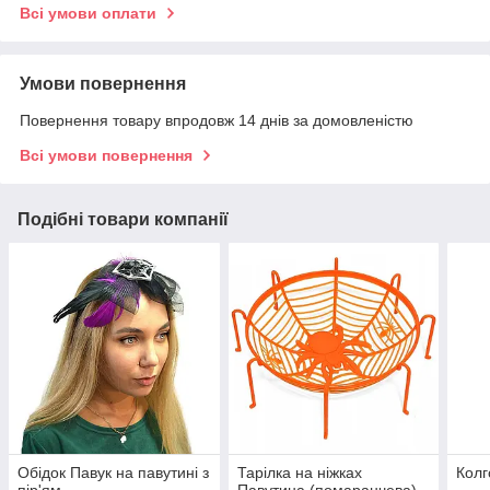
Всі умови оплати
Умови повернення
Повернення товару впродовж 14 днів за домовленістю
Всі умови повернення
Подібні товари компанії
Обідок Павук на павутині з
Тарілка на ніжках
Колг
пір'ям
Павутина (помаранчева)