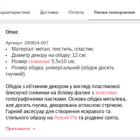
арактеристики
Доставка
Оплата
Умови повернення
Опис
Артикул: 200824-007
Матеріал: метал, текстиль, пластик;
Діаметр декору на обідку: 12 см;
Розмір
сніжинки
: 5,5х10 см;
Розмір обідка: універсальний (обідок досить
гнучкий).
Обідок з об'ємним декором у вигляді пластикової
блискучої сніжинки на білому фатині з
золотими
голографічними паєтками. Основа обідка металева,
але досить гнучка, декорована атласною стрічкою.
Гарний аксесуар для створення яскравого та
стильного образу на
Новий Рік
та різдвяні свята.
Приховати