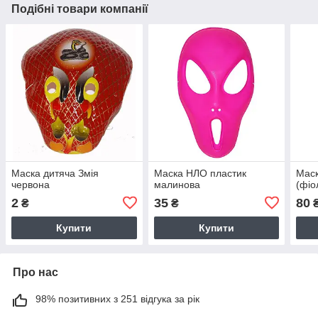
Подібні товари компанії
Маска дитяча Змія
Маска НЛО пластик
Маск
червона
малинова
(фіо
2
35
80
₴
₴
Купити
Купити
Про нас
98% позитивних з 251 відгука за рік