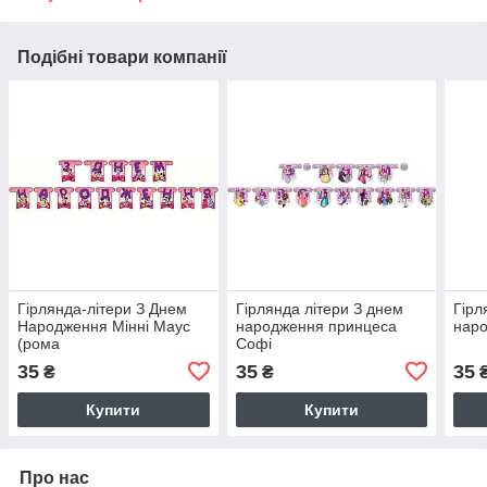
Подібні товари компанії
Гірлянда-літери З Днем
Гірлянда літери З днем
Гірл
Народження Мінні Маус
народження принцеса
наро
(рома
Софі
35
35
35
₴
₴
Купити
Купити
Про нас