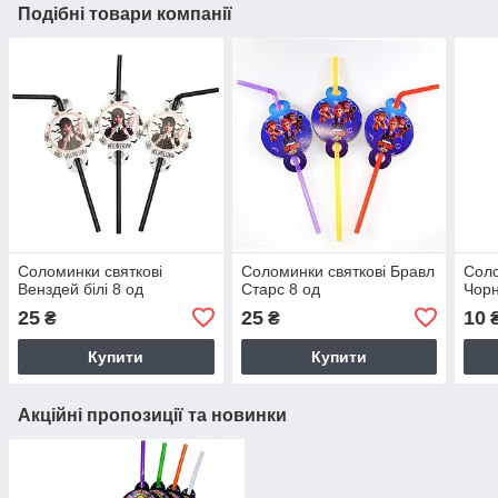
Подібні товари компанії
Соломинки святкові
Соломинки святкові Бравл
Соло
Венздей білі 8 од
Старс 8 од
Чорн
25
25
10
₴
₴
Купити
Купити
Акційні пропозиції та новинки