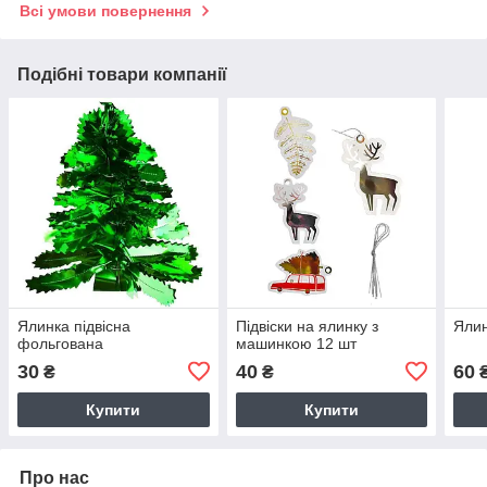
Всі умови повернення
Подібні товари компанії
Ялинка підвісна
Підвіски на ялинку з
Ялин
фольгована
машинкою 12 шт
30
40
60
₴
₴
Купити
Купити
Про нас