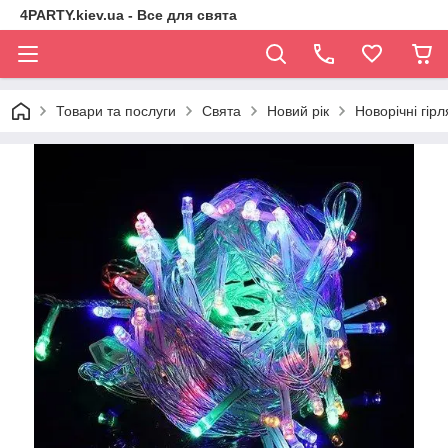
4PARTY.kiev.ua - Все для свята
Товари та послуги
Свята
Новий рік
Новорічні гір