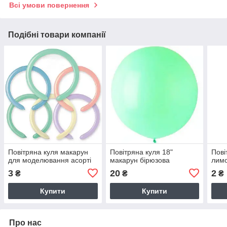
Всі умови повернення
Подібні товари компанії
Повітряна куля макарун
Повітряна куля 18"
Пові
для моделювання асорті
макарун бірюзова
лимо
3
20
2
₴
₴
₴
Купити
Купити
Про нас