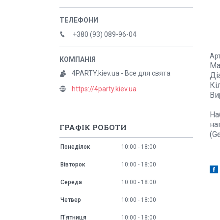
+380 (93) 089-96-04
Ар
Ма
4PARTY.kiev.ua - Все для свята
Ді
Кі
https://4party.kiev.ua
Ви
На
на
ГРАФІК РОБОТИ
(G
Понеділок
10:00
18:00
Вівторок
10:00
18:00
Середа
10:00
18:00
Четвер
10:00
18:00
Пʼятниця
10:00
18:00