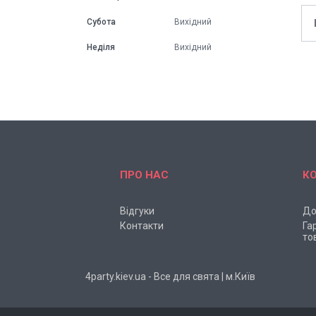
Субота
Вихідний
Неділя
Вихідний
ПРО НАС
К
Відгуки
До
Контакти
Га
то
4party.kiev.ua - Все для свята | м.Київ