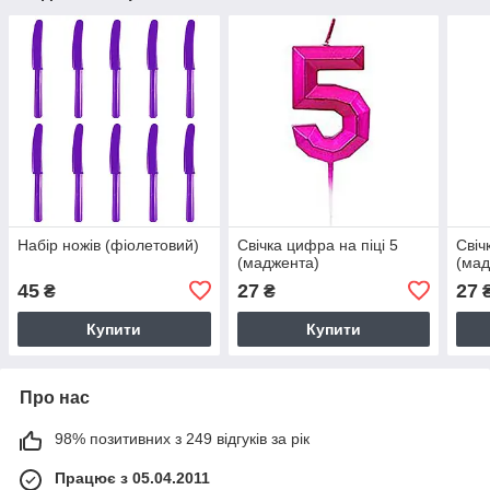
Набір ножів (фіолетовий)
Свічка цифра на піці 5
Свіч
(маджента)
(мад
45
27
27
₴
₴
Купити
Купити
Про нас
98% позитивних з 249 відгуків за рік
Працює з 05.04.2011