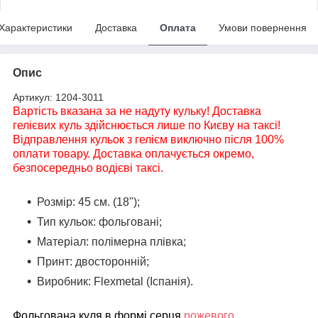
Характеристики
Доставка
Оплата
Умови повернення
Опис
Артикул: 1204-3011
Вартість вказана за не надуту кульку! Доставка
гелієвих куль здійснюється лише по Києву на таксі!
Відправлення кульок з гелієм виключно після 100%
оплати товару. Доставка оплачується окремо,
безпосередньо водієві таксі.
Розмір: 45 см. (18");
Тип кульок: фольговані;
Матеріал: полімерна плівка;
Принт: двосторонній;
Виробник: Flexmetal (Іспанія).
Фольгована куля в формі серця
рожевого