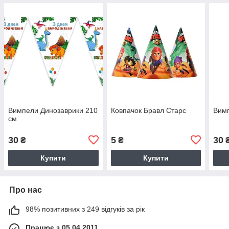
Вимпели Динозаврики 210
Ковпачок Бравл Старс
Вимп
см
30
5
30
₴
₴
Купити
Купити
Про нас
98% позитивних з 249 відгуків за рік
Працює з 05.04.2011