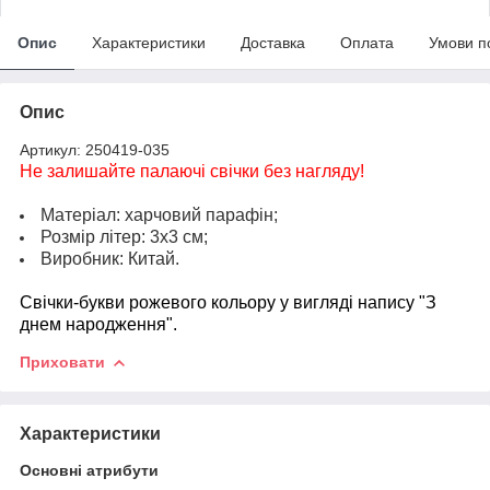
Опис
Характеристики
Доставка
Оплата
Умови п
Опис
Артикул: 250419-035
Не залишайте палаючі свічки без нагляду!
Матеріал: харчовий парафін;
Розмір літер: 3х3 см;
Виробник: Китай.
Свічки-букви рожев
ого кольору у вигляді напису "З
днем народження".
Приховати
Характеристики
Основні атрибути