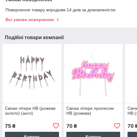
Повернення товару впродовж 14 днів за домовленістю
Всі умови повернення
Подібні товари компанії
Свічки літери НВ (рожеве
Свічка літери прописом
Свіч
золото) (англ)
НВ (рожева)
НВ (
75
70
70
₴
₴
Купити
Купити