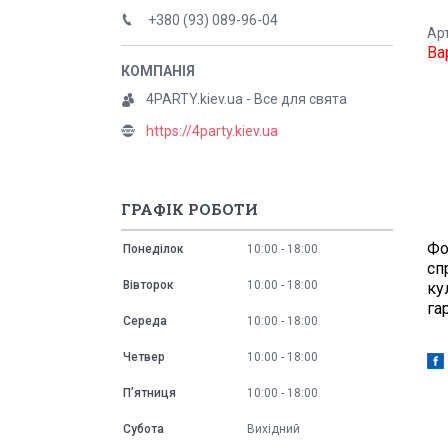
+380 (93) 089-96-04
Ар
Ва
4PARTY.kiev.ua - Все для свята
https://4party.kiev.ua
ГРАФІК РОБОТИ
Фо
Понеділок
10:00
18:00
сп
Вівторок
10:00
18:00
ку
га
Середа
10:00
18:00
Четвер
10:00
18:00
Пʼятниця
10:00
18:00
Субота
Вихідний