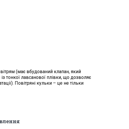
овітрям (має вбудований клапан, який
із тонкої лавсанової плівки, що дозволяє
тації). Повітряні кульки – це не тільки
овлення