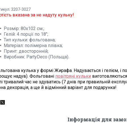
тикул: 3207-3027
ртість вказана за не надуту кульку!
Розмір: 80х102 см.;
Гелій: 4 порції по 18";
Тип кульки: фольгована;
Матеріал: полімерна плівка;
Принт: двосторонній;
Виробник: PartyDeco (Польща).
льгована кулька у формі Жирафа. Надувається і гелієм, і п
рощує надув). Фольговані
повітряні кульки
виготовляються 
лі тривалий час не здуватись (7 днів при правильній експлуа
рна декорація, а ще й відмінний варіант для подарунка!
Інформація для зам