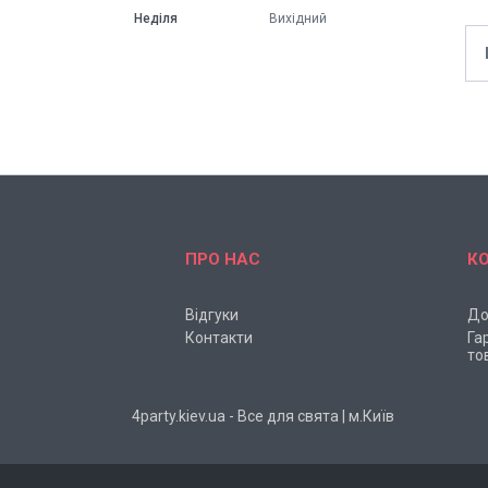
Неділя
Вихідний
ПРО НАС
К
Відгуки
До
Контакти
Га
то
4party.kiev.ua - Все для свята | м.Київ