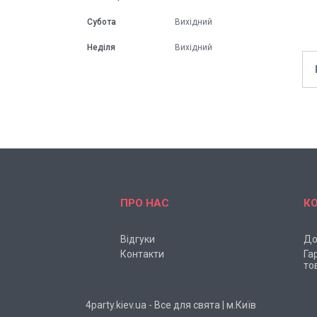
Субота
Вихідний
Неділя
Вихідний
ПРО НАС
К
Відгуки
До
Контакти
Га
то
4party.kiev.ua - Все для свята | м.Київ