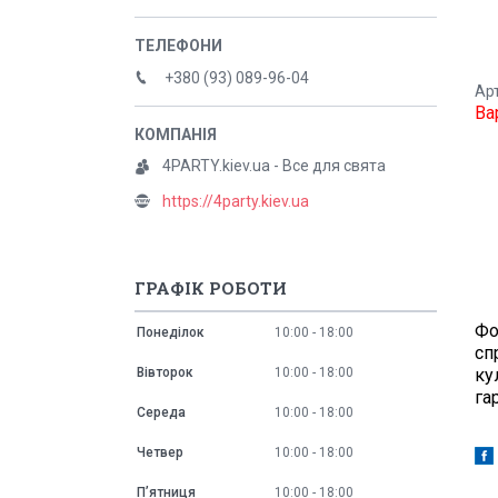
+380 (93) 089-96-04
Ар
Ва
4PARTY.kiev.ua - Все для свята
https://4party.kiev.ua
ГРАФІК РОБОТИ
Фо
Понеділок
10:00
18:00
сп
ку
Вівторок
10:00
18:00
га
Середа
10:00
18:00
Четвер
10:00
18:00
Пʼятниця
10:00
18:00