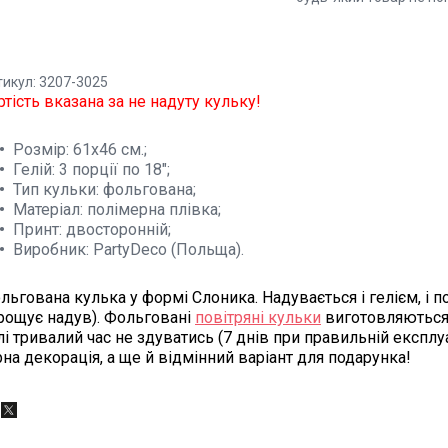
тикул: 3207-3025
ртість вказана за не надуту кульку!
Розмір: 61х46 см.;
Гелій: 3 порції по 18";
Тип кульки: фольгована;
Матеріал: полімерна плівка;
Принт: двосторонній;
Виробник: PartyDeco (Польща).
льгована кулька у формі Слоника. Надувається і гелієм, і 
рощує надув). Фольговані
повітряні кульки
виготовляються 
лі тривалий час не здуватись (7 днів при правильній експлуа
рна декорація, а ще й відмінний варіант для подарунка!