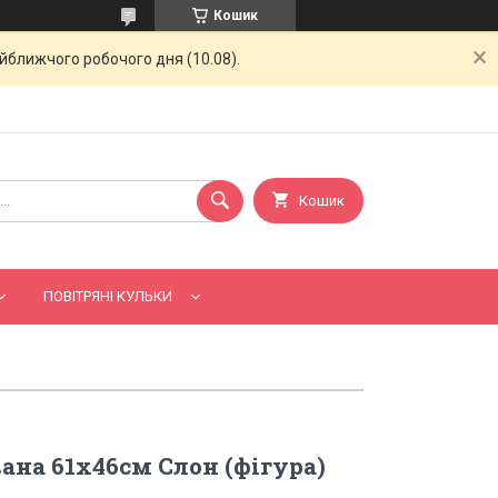
Кошик
айближчого робочого дня (10.08).
Кошик
ПОВІТРЯНІ КУЛЬКИ
ана 61х46см Слон (фігура)