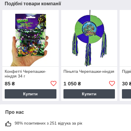
Подібні товари компанії
Конфетті Черепашки-
Піньята Черепашки-ніндзя
Підв
ніндзя 34 г
85
1 050
30
₴
₴
Купити
Купити
Про нас
98% позитивних з 251 відгука за рік