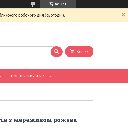
Кошик
ближчого робочого дня (сьогодні).
Кошик
ПОВІТРЯНІ КУЛЬКИ
тін з мереживом рожева