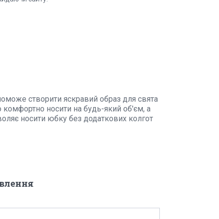
оможе створити яскравий образ для свята
ьо комфортно носити на будь-який об'єм, а
воляє носити юбку без додаткових колгот
овлення