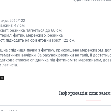
тикул: 5060/122
вжина: 47 см;
хват: резинка, тягнеться до 60 см;
теріал: фатин, мереживо, резинка;
іст: підходить на орієнтовий зріст 122 см.
шна спідниця-пачка з фатину, прикрашена мереживом, доп
 тематичної вечірки. За рахунок резинки на талії, іі достатн
даткова атласна спідничка під фатином та мереживом, доз
о легінсів.
Інформація для зам