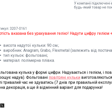
У компанії підключені 
будь-який товар не по
тикул: 3207-0161
ртість вказана без урахування гелію! Надути цифру гелієм +
висота надутої кульки:
90 см.;
виробник:
Anagram, Grabo, Flexmetal (залежить від постача
тип кульок:
фольговані;
матеріал:
полімерна плівка.
льгована кулька у формі цифри. Надувається і гелієм, і по
рощує надув). Фольговані
повітряні кульки
виготовляються 
лі тривалий час не здуватись (7 днів при правильній експлуа
рна декорація, а ще й відмінний варіант для подарунка!