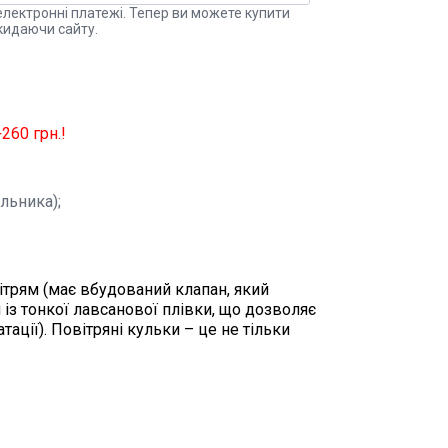
електронні платежі. Тепер ви можете купити
кидаючи сайту.
260 грн.!
льника);
вітрям (має вбудований клапан, який
із тонкої лавсанової плівки, що дозволяє
тації). Повітряні кульки – це не тільки