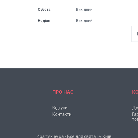
Субота
Вихідний
Неділя
Вихідний
ПРО НАС
К
Відгуки
До
Контакти
Га
то
4party.kiev.ua - Все для свята | м.Київ