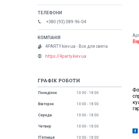
+380 (93) 089-96-04
Ар
Ва
4PARTY.kiev.ua - Все для свята
https://4party.kiev.ua
ГРАФІК РОБОТИ
Фо
Понеділок
10:00
18:00
сп
ку
Вівторок
10:00
18:00
га
Середа
10:00
18:00
Четвер
10:00
18:00
Пʼятниця
10:00
18:00