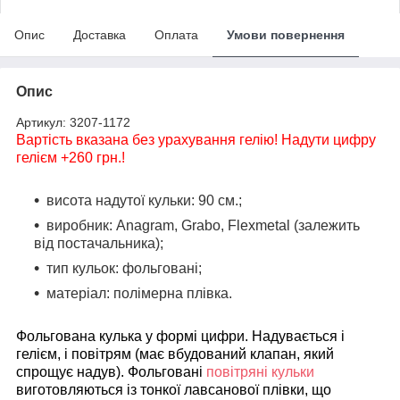
Опис
Доставка
Оплата
Умови повернення
Опис
Артикул: 3207-1172
Вартість вказана без урахування гелію! Надути цифру
гелієм +260 грн.!
висота надутої кульки:
90 см.;
виробник:
Anagram, Grabo, Flexmetal (залежить
від постачальника);
тип кульок:
фольговані;
матеріал:
полімерна плівка.
Фольгована кулька у формі цифри. Надувається і
гелієм, і повітрям (має вбудований клапан, який
спрощує надув). Фольговані
повітряні кульки
виготовляються із тонкої лавсанової плівки, що