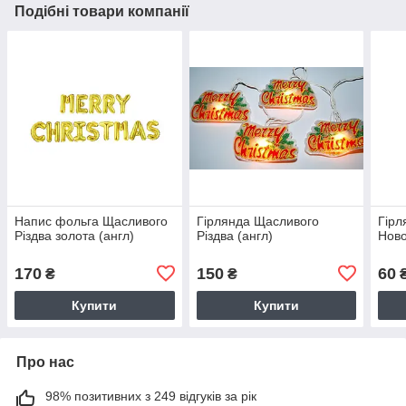
Подібні товари компанії
Напис фольга Щасливого
Гірлянда Щасливого
Гірл
Різдва золота (англ)
Різдва (англ)
Ново
170
150
60
₴
₴
Купити
Купити
Про нас
98% позитивних з 249 відгуків за рік