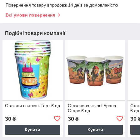
Повернення товару впродовж 14 днів за домовленістю
Всі умови повернення
Подібні товари компанії
Стакани святкові Торт 6 од
Стакани святкові Бравл
Стак
Старс 6 од
6 од
30
30
30
₴
₴
Купити
Купити