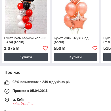
Букет куль Кариби чорний
Букет куль Смузі 7 од
Буке
13 од (гелій)
(гелій)
(гелі
1 075
550
515
₴
₴
Купити
Купити
Про нас
98% позитивних з 249 відгуків за рік
Працює з 05.04.2011
м. Київ
Київ, Україна