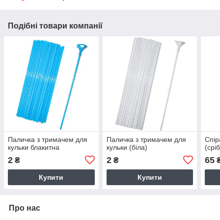
Подібні товари компанії
Паличка з тримачем для
Паличка з тримачем для
Спір
кульки блакитна
кульки (біла)
(срі
2
2
65
₴
₴
Купити
Купити
Про нас