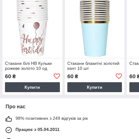
Стакани білі HB Кульки
Стакани блакитні золотий
Стак
рожеве золото 10 од
кант 10 шт
60
60
60
₴
₴
Купити
Купити
Про нас
98% позитивних з 249 відгуків за рік
Працює з 05.04.2011