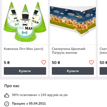
Ковпачок Літл Мен (англ)
Скатертина Щенячий
Скат
Патруль економ
(еко
5
50
50
₴
₴
Купити
Купити
Про нас
98% позитивних з 249 відгуків за рік
Працює з 05.04.2011