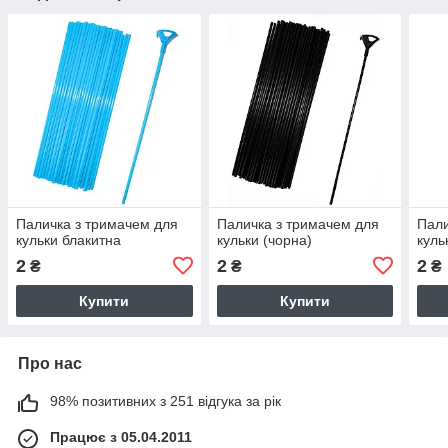
Паличка з тримачем для
Паличка з тримачем для
Пали
кульки блакитна
кульки (чорна)
куль
2
2
2
₴
₴
₴
Купити
Купити
Про нас
98% позитивних з 251 відгука за рік
Працює з 05.04.2011