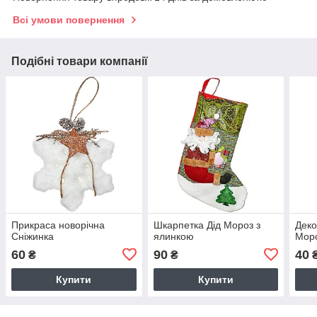
Всі умови повернення
Подібні товари компанії
Прикраса новорічна
Шкарпетка Дід Мороз з
Деко
Сніжинка
ялинкою
Мор
60
90
40
₴
₴
Купити
Купити