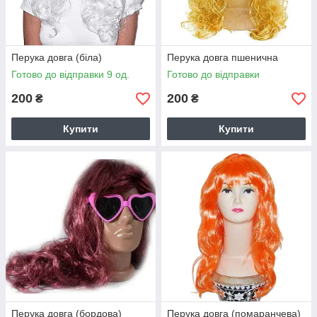
Перука довга (біла)
Перука довга пшенична
Готово до відправки 9 од.
Готово до відправки
200
200
₴
₴
Купити
Купити
Перука довга (бордова)
Перука довга (помаранчева)