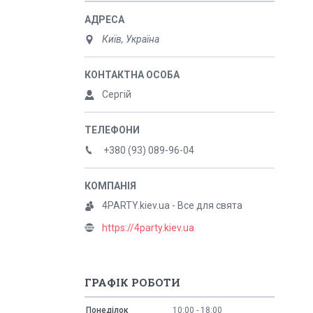
Київ, Україна
Сергій
+380 (93) 089-96-04
4PARTY.kiev.ua - Все для свята
https://4party.kiev.ua
ГРАФІК РОБОТИ
Понеділок
10:00
18:00