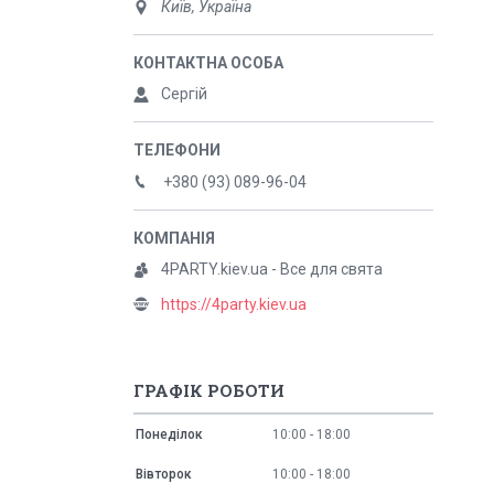
Київ, Україна
Сергій
+380 (93) 089-96-04
4PARTY.kiev.ua - Все для свята
https://4party.kiev.ua
ГРАФІК РОБОТИ
Понеділок
10:00
18:00
Вівторок
10:00
18:00