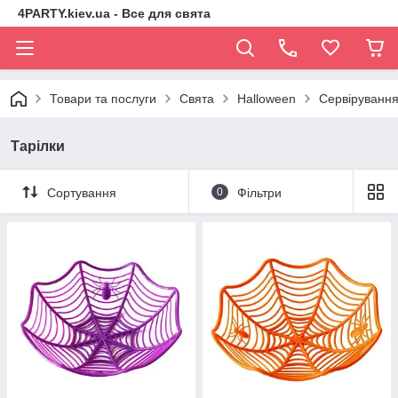
4PARTY.kiev.ua - Все для свята
Товари та послуги
Свята
Halloween
Сервірування
Тарілки
Сортування
0
Фільтри