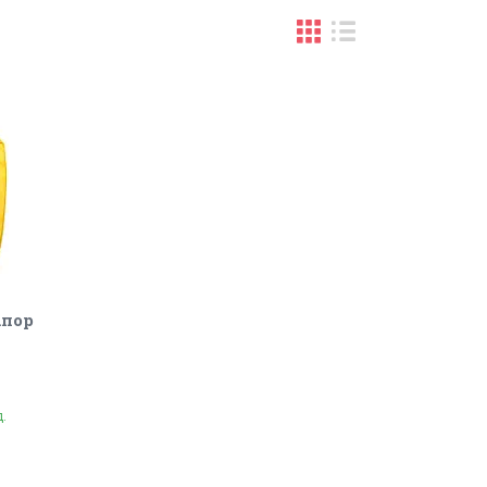
апор
д.