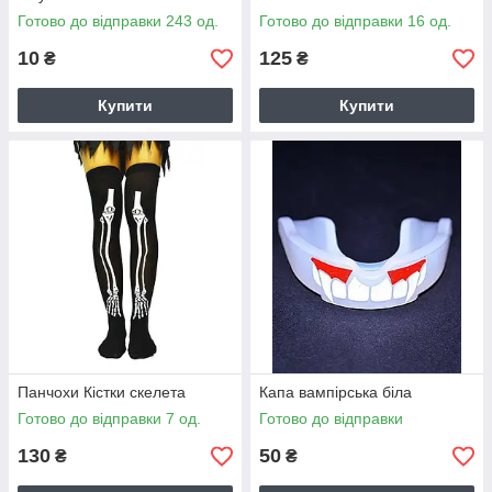
Готово до відправки 243 од.
Готово до відправки 16 од.
10
125
₴
₴
Купити
Купити
Панчохи Кістки скелета
Капа вампірська біла
Готово до відправки 7 од.
Готово до відправки
130
50
₴
₴