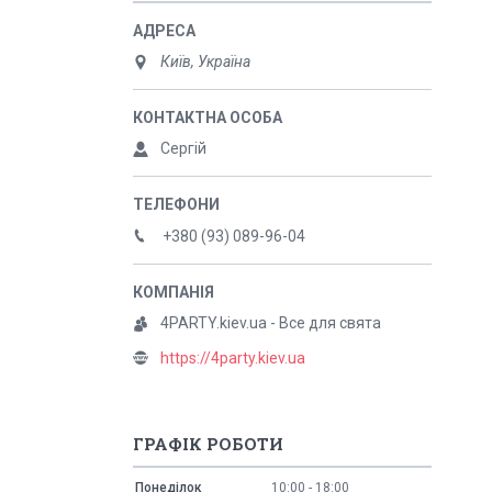
Київ, Україна
Сергій
+380 (93) 089-96-04
4PARTY.kiev.ua - Все для свята
https://4party.kiev.ua
ГРАФІК РОБОТИ
Понеділок
10:00
18:00