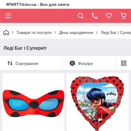
4PARTY.kiev.ua - Все для свята
Товари та послуги
День народження
Леді Баг і Супер
Леді Баг і Суперкіт
Сортування
0
Фільтри